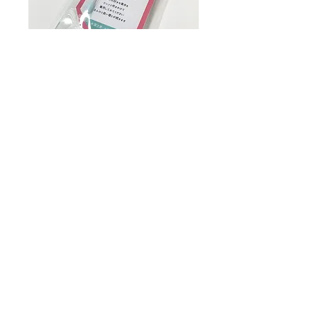
持ち運びするときも、このジッパー袋に入れ
ておくと
バックやお化粧ポーチにも入れておきやすい
ですよ。
そして、大ぶりでも重たくならないのが
「紙」の特徴！
本当につけ心地が軽くて、ラクチン♪
汚れや水濡れが気になる方は、
レジンやラミネート加工も承っていますので
ご相談くださいませ。
（コートしてしまうと、香りはつきにくくな
りますのでご了承ください）